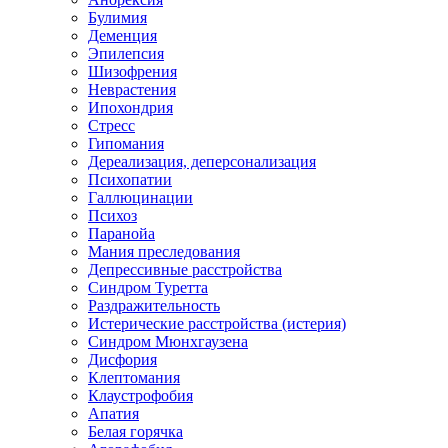
Булимия
Деменция
Эпилепсия
Шизофрения
Неврастения
Ипохондрия
Стресс
Гипомания
Дереализация, деперсонализация
Психопатии
Галлюцинации
Психоз
Паранойа
Мания преследования
Депрессивные расстройства
Синдром Туретта
Раздражительность
Истерические расстройства (истерия)
Синдром Мюнхгаузена
Дисфория
Клептомания
Клаустрофобия
Апатия
Белая горячка