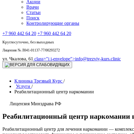
Акции
Врачи
Статьи
Поиск
Контролирующие органы
+7 960 442 64 20
+7 960 442 64 20
Круглосуточно, без выходных
Лицензия № Л041-01137-77/00293272
ул. Чкалова, 61
class="i i-envelope">
info@trezviy-kurs.clinic
Клиника Трезвый Курс
/
Услуги
/
Реабилитационный центр наркомании
Лицензия Минздрава РФ
Реабилитационный центр наркомании 
Реабилитационный центр для лечения наркомании — комплекс