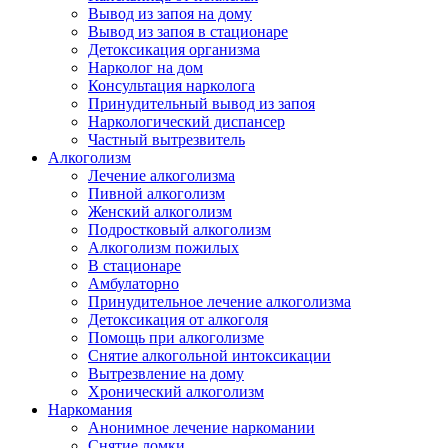
Вывод из запоя на дому
Вывод из запоя в стационаре
Детоксикация организма
Нарколог на дом
Консультация нарколога
Принудительный вывод из запоя
Наркологический диспансер
Частный вытрезвитель
Алкоголизм
Лечение алкоголизма
Пивной алкоголизм
Женский алкоголизм
Подростковый алкоголизм
Алкоголизм пожилых
В стационаре
Амбулаторно
Принудительное лечение алкоголизма
Детоксикация от алкоголя
Помощь при алкоголизме
Снятие алкогольной интоксикации
Вытрезвление на дому
Хронический алкоголизм
Наркомания
Анонимное лечение наркомании
Снятие ломки