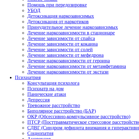
Помощь при передозировке
УБОД
Детоксикация наркозависимых
Детоксикация от наркотиков
Принудительное лечение наркозависимых
Лечение наркозависимости в стационаре
Лечение зависимости от спайса
Лечение зависимости от кокаина
Лечение зависимости от солей
Лечение зависимости от мефедрона
Лечение наркозависимости от героина
Лечение наркозависимости от метамфетамина
Лечение наркозависимости от экстази
Психиатрия
Консультация психолога
Психиатр на дом
Панические атаки
Депрессия
Тревожное расстройство
Биполярное расстройство (БАР)
ОКР (Обсессивно-компульсивное расстройство)
ПТСР (Посттравматическое стрессовое расстройств
СДВГ (Синдром дефицита внимания и гиперактивн
Социопатия
Анорексия