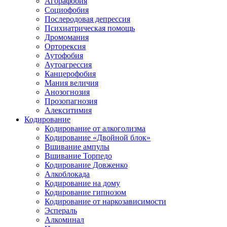
Агорафобия
Социофобия
Послеродовая депрессия
Психиатрическая помощь
Дромомания
Орторексия
Аутофобия
Аутоагрессия
Канцерофобия
Мания величия
Анозогнозия
Прозопагнозия
Алекситимия
Кодирование
Кодирование от алкоголизма
Кодирование «Двойной блок»
Вшивание ампулы
Вшивание Торпедо
Кодирование Довженко
Алкоблокада
Кодирование на дому
Кодирование гипнозом
Кодирование от наркозависимости
Эспераль
Алкоминал