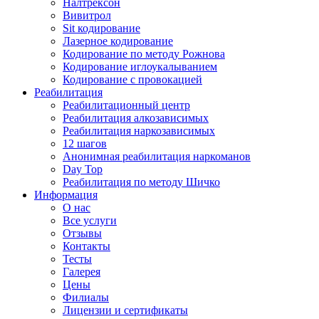
Налтрексон
Вивитрол
Sit кодирование
Лазерное кодирование
Кодирование по методу Рожнова
Кодирование иглоукалыванием
Кодирование с провокацией
Реабилитация
Реабилитационный центр
Реабилитация алкозависимых
Реабилитация наркозависимых
12 шагов
Анонимная реабилитация наркоманов
Day Top
Реабилитация по методу Шичко
Информация
О нас
Все услуги
Отзывы
Контакты
Тесты
Галерея
Цены
Филиалы
Лицензии и сертификаты