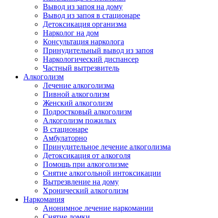
Вывод из запоя на дому
Вывод из запоя в стационаре
Детоксикация организма
Нарколог на дом
Консультация нарколога
Принудительный вывод из запоя
Наркологический диспансер
Частный вытрезвитель
Алкоголизм
Лечение алкоголизма
Пивной алкоголизм
Женский алкоголизм
Подростковый алкоголизм
Алкоголизм пожилых
В стационаре
Амбулаторно
Принудительное лечение алкоголизма
Детоксикация от алкоголя
Помощь при алкоголизме
Снятие алкогольной интоксикации
Вытрезвление на дому
Хронический алкоголизм
Наркомания
Анонимное лечение наркомании
Снятие ломки