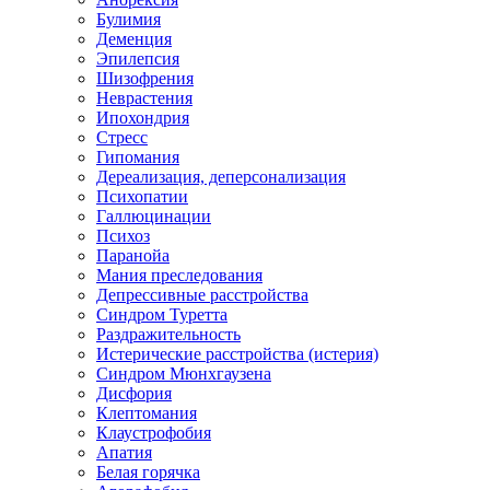
Булимия
Деменция
Эпилепсия
Шизофрения
Неврастения
Ипохондрия
Стресс
Гипомания
Дереализация, деперсонализация
Психопатии
Галлюцинации
Психоз
Паранойа
Мания преследования
Депрессивные расстройства
Синдром Туретта
Раздражительность
Истерические расстройства (истерия)
Синдром Мюнхгаузена
Дисфория
Клептомания
Клаустрофобия
Апатия
Белая горячка