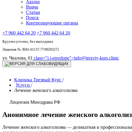
Акции
Врачи
Статьи
Поиск
Контролирующие органы
+7 960 442 64 20
+7 960 442 64 20
Круглосуточно, без выходных
Лицензия № Л041-01137-77/00293272
ул. Чкалова, 61
class="i i-envelope">
info@trezviy-kurs.clinic
Клиника Трезвый Курс
/
Услуги
/
Лечение женского алкоголизма
Лицензия Минздрава РФ
Анонимное лечение женского алкоголиз
Лечение женского алкоголизма — деликатная и профессиональ