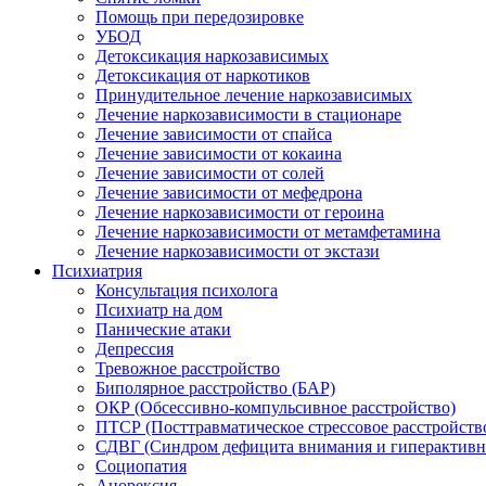
Помощь при передозировке
УБОД
Детоксикация наркозависимых
Детоксикация от наркотиков
Принудительное лечение наркозависимых
Лечение наркозависимости в стационаре
Лечение зависимости от спайса
Лечение зависимости от кокаина
Лечение зависимости от солей
Лечение зависимости от мефедрона
Лечение наркозависимости от героина
Лечение наркозависимости от метамфетамина
Лечение наркозависимости от экстази
Психиатрия
Консультация психолога
Психиатр на дом
Панические атаки
Депрессия
Тревожное расстройство
Биполярное расстройство (БАР)
ОКР (Обсессивно-компульсивное расстройство)
ПТСР (Посттравматическое стрессовое расстройств
СДВГ (Синдром дефицита внимания и гиперактивн
Социопатия
Анорексия