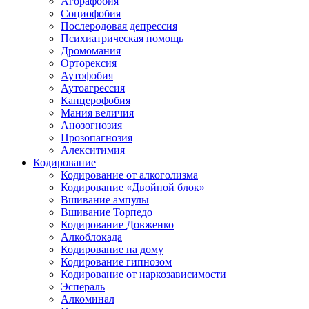
Агорафобия
Социофобия
Послеродовая депрессия
Психиатрическая помощь
Дромомания
Орторексия
Аутофобия
Аутоагрессия
Канцерофобия
Мания величия
Анозогнозия
Прозопагнозия
Алекситимия
Кодирование
Кодирование от алкоголизма
Кодирование «Двойной блок»
Вшивание ампулы
Вшивание Торпедо
Кодирование Довженко
Алкоблокада
Кодирование на дому
Кодирование гипнозом
Кодирование от наркозависимости
Эспераль
Алкоминал