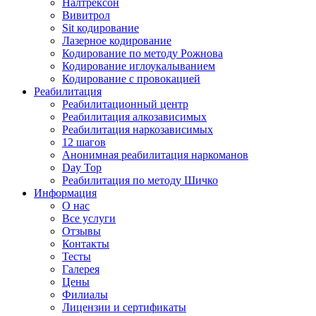
Налтрексон
Вивитрол
Sit кодирование
Лазерное кодирование
Кодирование по методу Рожнова
Кодирование иглоукалыванием
Кодирование с провокацией
Реабилитация
Реабилитационный центр
Реабилитация алкозависимых
Реабилитация наркозависимых
12 шагов
Анонимная реабилитация наркоманов
Day Top
Реабилитация по методу Шичко
Информация
О нас
Все услуги
Отзывы
Контакты
Тесты
Галерея
Цены
Филиалы
Лицензии и сертификаты