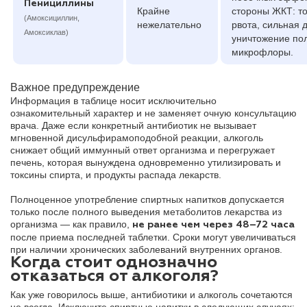
Пенициллины
Крайне
стороны ЖКТ: т
(Амоксициллин,
нежелательно
рвота, сильная 
Амоксиклав)
уничтожение по
микрофлоры.
Важное предупреждение
Информация в таблице носит исключительно
ознакомительный характер и не заменяет очную консультацию
врача. Даже если конкретный антибиотик не вызывает
мгновенной дисульфирамоподобной реакции, алкоголь
снижает общий иммунный ответ организма и перегружает
печень, которая вынуждена одновременно утилизировать и
токсины спирта, и продукты распада лекарств.
Полноценное употребление спиртных напитков допускается
только после полного выведения метаболитов лекарства из
организма — как правило,
не ранее чем через 48–72 часа
после приема последней таблетки. Сроки могут увеличиваться
при наличии хронических заболеваний внутренних органов.
Когда стоит однозначно
отказаться от алкоголя?
Как уже говорилось выше, антибиотики и алкоголь сочетаются
не всегда. Исключите спиртные напитки в следующих случаях: