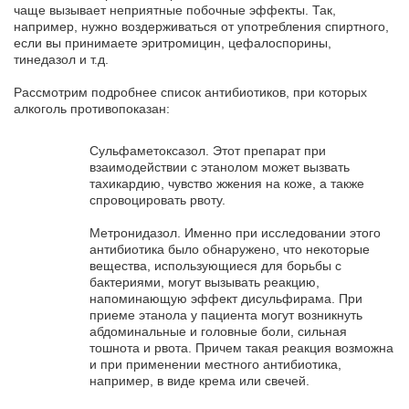
чаще вызывает неприятные побочные эффекты. Так,
например, нужно воздерживаться от употребления спиртного,
если вы принимаете эритромицин, цефалоспорины,
тинедазол и т.д.
Рассмотрим подробнее список антибиотиков, при которых
алкоголь противопоказан:
Сульфаметоксазол. Этот препарат при
взаимодействии с этанолом может вызвать
тахикардию, чувство жжения на коже, а также
спровоцировать рвоту.
Метронидазол. Именно при исследовании этого
антибиотика было обнаружено, что некоторые
вещества, использующиеся для борьбы с
бактериями, могут вызывать реакцию,
напоминающую эффект дисульфирама. При
приеме этанола у пациента могут возникнуть
абдоминальные и головные боли, сильная
тошнота и рвота. Причем такая реакция возможна
и при применении местного антибиотика,
например, в виде крема или свечей.