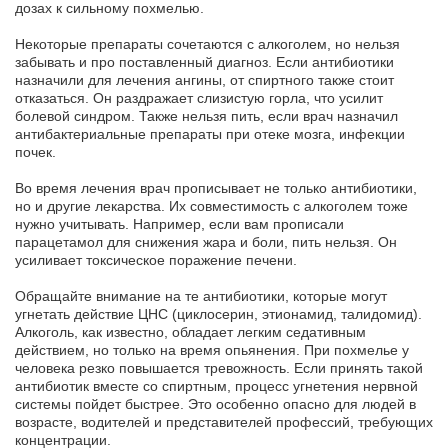
дозах к сильному похмелью.
Некоторые препараты сочетаются с алкоголем, но нельзя
забывать и про поставленный диагноз. Если антибиотики
назначили для лечения ангины, от спиртного также стоит
отказаться. Он раздражает слизистую горла, что усилит
болевой синдром. Также нельзя пить, если врач назначил
антибактериальные препараты при отеке мозга, инфекции
почек.
Во время лечения врач прописывает не только антибиотики,
но и другие лекарства. Их совместимость с алкоголем тоже
нужно учитывать. Например, если вам прописали
парацетамол для снижения жара и боли, пить нельзя. Он
усиливает токсическое поражение печени.
Обращайте внимание на те антибиотики, которые могут
угнетать действие ЦНС (циклосерин, этионамид, талидомид).
Алкоголь, как известно, обладает легким седативным
действием, но только на время опьянения. При похмелье у
человека резко повышается тревожность. Если принять такой
антибиотик вместе со спиртным, процесс угнетения нервной
системы пойдет быстрее. Это особенно опасно для людей в
возрасте, водителей и представителей профессий, требующих
концентрации.