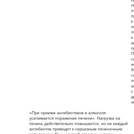
л
э
п
к
п
т
к
а
п
П
с
и
б
с
п
а
с
д
э
«При приеме антибиотиков и алкоголя
усиливается поражение печени». Нагрузка на
печень действительно повышается, но не каждый
антибиотик приводит к серьезным печеночным