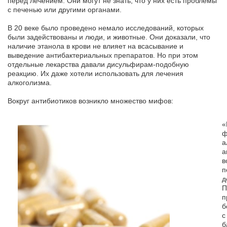
перед лечением. Они могут не знать, что у них есть проблемы
с печенью или другими органами.
В 20 веке было проведено немало исследований, которых
были задействованы и люди, и животные. Они доказали, что
наличие этанола в крови не влияет на всасывание и
выведение антибактериальных препаратов. Но при этом
отдельные лекарства давали дисульфирам-подобную
реакцию. Их даже хотели использовать для лечения
алкоголизма.
Вокруг антибиотиков возникло множество мифов:
«
ф
а
а
в
п
д
П
п
б
с
б