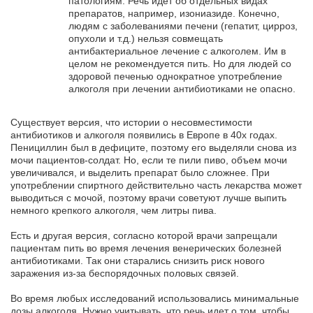
патологиям. Речь идет об отдельных видах
препаратов, например, изониазиде. Конечно,
людям с заболеваниями печени (гепатит, цирроз,
опухоли и т.д.) нельзя совмещать
антибактериальное лечение с алкоголем. Им в
целом не рекомендуется пить. Но для людей со
здоровой печенью однократное употребление
алкоголя при лечении антибиотиками не опасно.
Существует версия, что истории о несовместимости
антибиотиков и алкоголя появились в Европе в 40х годах.
Пенициллин был в дефиците, поэтому его выделяли снова из
мочи пациентов-солдат. Но, если те пили пиво, объем мочи
увеличивался, и выделить препарат было сложнее. При
употреблении спиртного действительно часть лекарства может
выводиться с мочой, поэтому врачи советуют лучше выпить
немного крепкого алкоголя, чем литры пива.
Есть и другая версия, согласно которой врачи запрещали
пациентам пить во время лечения венерических болезней
антибиотиками. Так они старались снизить риск нового
заражения из-за беспорядочных половых связей.
Во время любых исследований использовались минимальные
дозы алкоголя. Нужно учитывать, что речь идет о том, чтобы