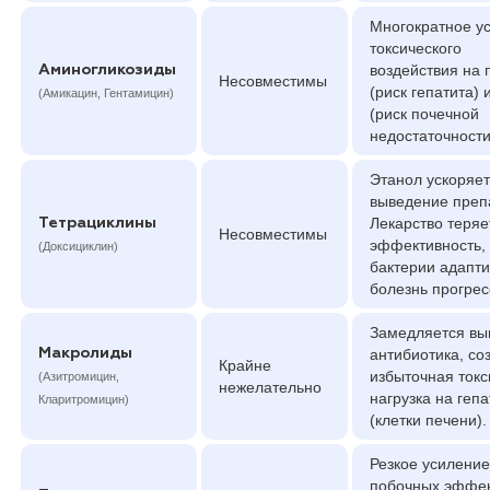
Многократное у
токсического
воздействия на 
Аминогликозиды
Несовместимы
(риск гепатита) 
(Амикацин, Гентамицин)
(риск почечной
недостаточности
Этанол ускоряет
выведение преп
Лекарство теряе
Тетрациклины
Несовместимы
эффективность,
(Доксициклин)
бактерии адапти
болезнь прогрес
Замедляется вы
Макролиды
антибиотика, со
Крайне
избыточная токс
(Азитромицин,
нежелательно
нагрузка на геп
Кларитромицин)
(клетки печени).
Резкое усиление
побочных эффек