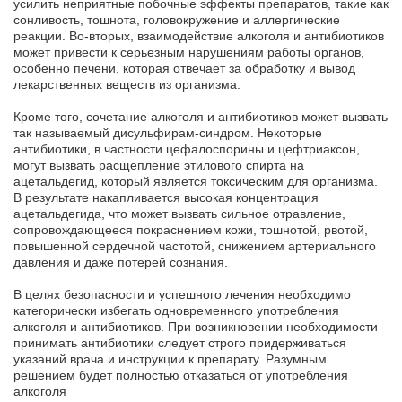
усилить неприятные побочные эффекты препаратов, такие как
сонливость, тошнота, головокружение и аллергические
реакции. Во-вторых, взаимодействие алкоголя и антибиотиков
может привести к серьезным нарушениям работы органов,
особенно печени, которая отвечает за обработку и вывод
лекарственных веществ из организма.
Кроме того, сочетание алкоголя и антибиотиков может вызвать
так называемый дисульфирам-синдром. Некоторые
антибиотики, в частности цефалоспорины и цефтриаксон,
могут вызвать расщепление этилового спирта на
ацетальдегид, который является токсическим для организма.
В результате накапливается высокая концентрация
ацетальдегида, что может вызвать сильное отравление,
сопровождающееся покраснением кожи, тошнотой, рвотой,
повышенной сердечной частотой, снижением артериального
давления и даже потерей сознания.
В целях безопасности и успешного лечения необходимо
категорически избегать одновременного употребления
алкоголя и антибиотиков. При возникновении необходимости
принимать антибиотики следует строго придерживаться
указаний врача и инструкции к препарату. Разумным
решением будет полностью отказаться от употребления
алкоголя