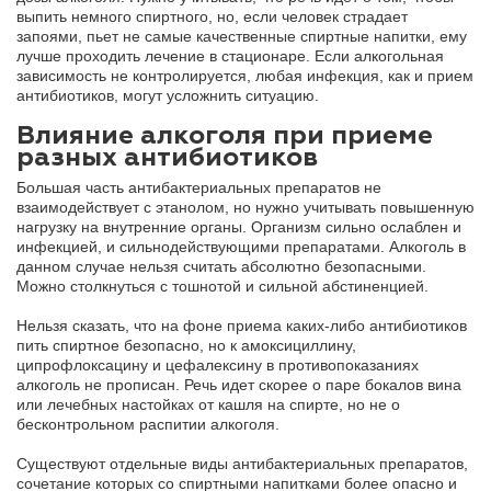
выпить немного спиртного, но, если человек страдает
запоями, пьет не самые качественные спиртные напитки, ему
лучше проходить лечение в стационаре. Если алкогольная
зависимость не контролируется, любая инфекция, как и прием
антибиотиков, могут усложнить ситуацию.
Влияние алкоголя при приеме
разных антибиотиков
Большая часть антибактериальных препаратов не
взаимодействует с этанолом, но нужно учитывать повышенную
нагрузку на внутренние органы. Организм сильно ослаблен и
инфекцией, и сильнодействующими препаратами. Алкоголь в
данном случае нельзя считать абсолютно безопасными.
Можно столкнуться с тошнотой и сильной абстиненцией.
Нельзя сказать, что на фоне приема каких-либо антибиотиков
пить спиртное безопасно, но к амоксициллину,
ципрофлоксацину и цефалексину в противопоказаниях
алкоголь не прописан. Речь идет скорее о паре бокалов вина
или лечебных настойках от кашля на спирте, но не о
бесконтрольном распитии алкоголя.
Существуют отдельные виды антибактериальных препаратов,
сочетание которых со спиртными напитками более опасно и