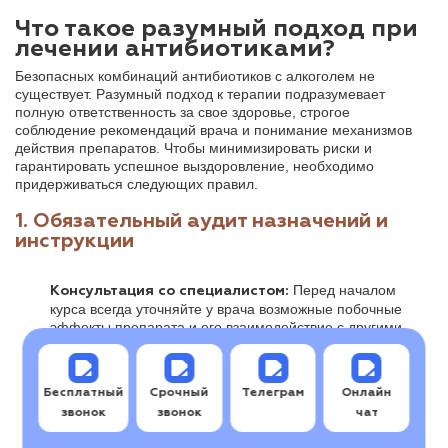
Что такое разумный подход при
лечении антибиотиками?
Безопасных комбинаций антибиотиков с алкоголем не
существует. Разумный подход к терапии подразумевает
полную ответственность за свое здоровье, строгое
соблюдение рекомендаций врача и понимание механизмов
действия препаратов. Чтобы минимизировать риски и
гарантировать успешное выздоровление, необходимо
придерживаться следующих правил.
1. Обязательный аудит назначений и
инструкции
Перед началом
Консультация со специалистом:
курса всегда уточняйте у врача возможные побочные
эффекты препарата и его взаимодействие с другими
веществами.
Обращайте внимание
Изучение группы препарата:
Бесплатный
Срочный
Телеграм
Онлайн
не только на коммерческое название, но и на
звонок
звонок
чат
действующее вещество. Например, если лекарство
относится к группе
или
цефалоспоринов