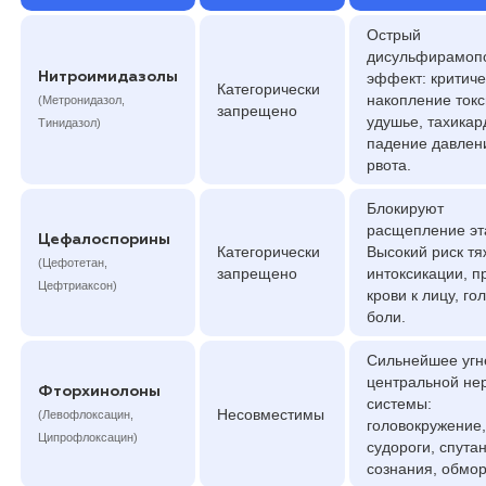
Острый
дисульфирамоп
Нитроимидазолы
эффект: критиче
Категорически
накопление токс
(Метронидазол,
запрещено
удушье, тахикар
Тинидазол)
падение давлен
рвота.
Блокируют
расщепление эт
Цефалоспорины
Категорически
Высокий риск т
(Цефотетан,
запрещено
интоксикации, п
Цефтриаксон)
крови к лицу, го
боли.
Сильнейшее угн
центральной не
Фторхинолоны
системы:
Несовместимы
(Левофлоксацин,
головокружение,
Ципрофлоксацин)
судороги, спута
сознания, обмор