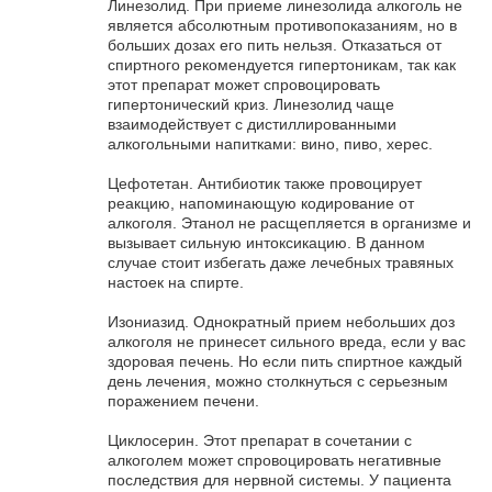
Линезолид. При приеме линезолида алкоголь не
является абсолютным противопоказаниям, но в
больших дозах его пить нельзя. Отказаться от
спиртного рекомендуется гипертоникам, так как
этот препарат может спровоцировать
гипертонический криз. Линезолид чаще
взаимодействует с дистиллированными
алкогольными напитками: вино, пиво, херес.
Цефотетан. Антибиотик также провоцирует
реакцию, напоминающую кодирование от
алкоголя. Этанол не расщепляется в организме и
вызывает сильную интоксикацию. В данном
случае стоит избегать даже лечебных травяных
настоек на спирте.
Изониазид. Однократный прием небольших доз
алкоголя не принесет сильного вреда, если у вас
здоровая печень. Но если пить спиртное каждый
день лечения, можно столкнуться с серьезным
поражением печени.
Циклосерин. Этот препарат в сочетании с
алкоголем может спровоцировать негативные
последствия для нервной системы. У пациента