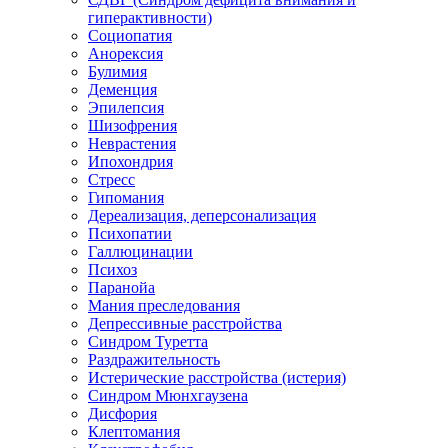
гиперактивности)
Социопатия
Анорексия
Булимия
Деменция
Эпилепсия
Шизофрения
Неврастения
Ипохондрия
Стресс
Гипомания
Дереализация, деперсонализация
Психопатии
Галлюцинации
Психоз
Паранойа
Мания преследования
Депрессивные расстройства
Синдром Туретта
Раздражительность
Истерические расстройства (истерия)
Синдром Мюнхгаузена
Дисфория
Клептомания