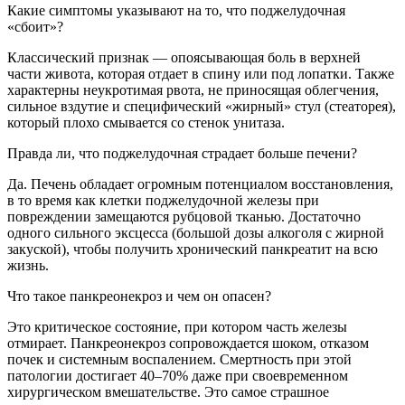
Какие симптомы указывают на то, что поджелудочная
«сбоит»?
Классический признак — опоясывающая боль в верхней
части живота, которая отдает в спину или под лопатки. Также
характерны неукротимая рвота, не приносящая облегчения,
сильное вздутие и специфический «жирный» стул (стеаторея),
который плохо смывается со стенок унитаза.
Правда ли, что поджелудочная страдает больше печени?
Да. Печень обладает огромным потенциалом восстановления,
в то время как клетки поджелудочной железы при
повреждении замещаются рубцовой тканью. Достаточно
одного сильного эксцесса (большой дозы алкоголя с жирной
закуской), чтобы получить хронический панкреатит на всю
жизнь.
Что такое панкреонекроз и чем он опасен?
Это критическое состояние, при котором часть железы
отмирает. Панкреонекроз сопровождается шоком, отказом
почек и системным воспалением. Смертность при этой
патологии достигает 40–70% даже при своевременном
хирургическом вмешательстве. Это самое страшное