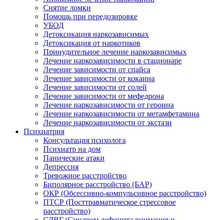
Снятие ломки
Помощь при передозировке
УБОД
Детоксикация наркозависимых
Детоксикация от наркотиков
Принудительное лечение наркозависимых
Лечение наркозависимости в стационаре
Лечение зависимости от спайса
Лечение зависимости от кокаина
Лечение зависимости от солей
Лечение зависимости от мефедрона
Лечение наркозависимости от героина
Лечение наркозависимости от метамфетамина
Лечение наркозависимости от экстази
Психиатрия
Консультация психолога
Психиатр на дом
Панические атаки
Депрессия
Тревожное расстройство
Биполярное расстройство (БАР)
ОКР (Обсессивно-компульсивное расстройство)
ПТСР (Посттравматическое стрессовое
расстройство)
СДВГ (Синдром дефицита внимания и