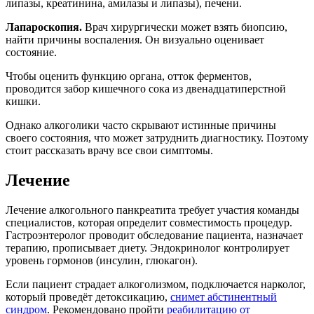
липазы, креатинина, амилазы и липазы), печени.
Лапароскопия.
Врач хирургически может взять биопсию,
найти причины воспаления. Он визуально оценивает
состояние.
Чтобы оценить функцию органа, отток ферментов,
проводится забор кишечного сока из двенадцатиперстной
кишки.
Однако алкоголики часто скрывают истинные причины
своего состояния, что может затруднить диагностику. Поэтому
стоит рассказать врачу все свои симптомы.
Лечение
Лечение алкогольного панкреатита требует участия команды
специалистов, которая определит совместимость процедур.
Гастроэнтеролог проводит обследование пациента, назначает
терапию, прописывает диету. Эндокринолог контролирует
уровень гормонов (инсулин, глюкагон).
Если пациент страдает алкоголизмом, подключается нарколог,
который проведёт детоксикацию,
снимет абстинентный
синдром
. Рекомендовано пройти
реабилитацию от