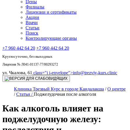
Цены
Филиалы
Лицензии и сертификаты
Акции
Врачи
Статьи
Поиск
Контролирующие органы
+7 960 442 64 20
+7 960 442 64 20
Круглосуточно, без выходных
Лицензия № Л041-01137-77/00293272
ул. Чкалова, 61
class="i i-envelope">
info@trezviy-kurs.clinic
Клиника Трезвый Курс в городе Кандалакша
/
О центре
/
Статьи /
Поджелудочная после алкоголя
Как алкоголь влияет на
поджелудочную железу:
последствия и