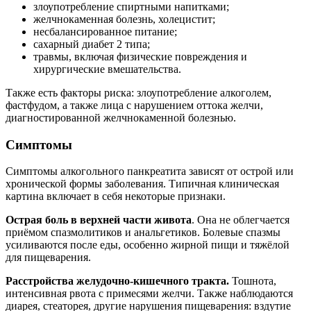
злоупотребление спиртными напитками;
желчнокаменная болезнь, холецистит;
несбалансированное питание;
сахарный диабет 2 типа;
травмы, включая физические повреждения и
хирургические вмешательства.
Также есть факторы риска: злоупотребление алкоголем,
фастфудом, а также лица с нарушением оттока желчи,
диагностированной желчнокаменной болезнью.
Симптомы
Симптомы алкогольного панкреатита зависят от острой или
хронической формы заболевания. Типичная клиническая
картина включает в себя некоторые признаки.
Острая боль в верхней части живота
. Она не облегчается
приёмом спазмолитиков и анальгетиков. Болевые спазмы
усиливаются после еды, особенно жирной пищи и тяжёлой
для пищеварения.
Расстройства желудочно-кишечного тракта.
Тошнота,
интенсивная рвота с примесями желчи. Также наблюдаются
диарея, стеаторея, другие нарушения пищеварения: вздутие