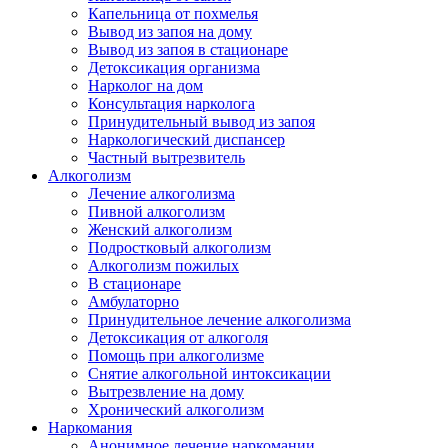
Капельница от похмелья
Вывод из запоя на дому
Вывод из запоя в стационаре
Детоксикация организма
Нарколог на дом
Консультация нарколога
Принудительный вывод из запоя
Наркологический диспансер
Частный вытрезвитель
Алкоголизм
Лечение алкоголизма
Пивной алкоголизм
Женский алкоголизм
Подростковый алкоголизм
Алкоголизм пожилых
В стационаре
Амбулаторно
Принудительное лечение алкоголизма
Детоксикация от алкоголя
Помощь при алкоголизме
Снятие алкогольной интоксикации
Вытрезвление на дому
Хронический алкоголизм
Наркомания
Анонимное лечение наркомании