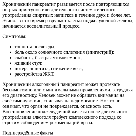
Хронический панкреатит развивается после повторяющихся
острых приступов или длительного систематического
употребления спиртных напитков в течение двух и более лет.
Этанол за это время разрушает клетки поджелудочной железы,
начинается воспалительный процесс.
Симптомы:
тошнота после еды;
боль около солнечного сплетения (эпигастрий);
слабость, быстрая утомляемость;
жидкий стул;
потеря аппетита, снижение веса;
расстройства ЖКТ.
Хронический алкогольный панкреатит может протекать
бессимптомно или с минимальными проявлениями, затрудняя
его диагностику. Человек может не обращать внимания на
своё самочувствие, списывая на недомогание. Но это не
означает, что орган не повреждается, опасность есть.
Восстановление поджелудочной железы после длительного
употребления алкоголя требует комплексного подхода со
строгим соблюдением рекомендаций врача.
Подтверждённые факты