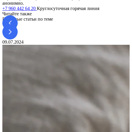
анонимно.
+7 960 442 64 20
Круглосуточная горячая линия
Читайте также
Полезные статьи по теме
09.07.2024
2
П
П
о
п
Ч