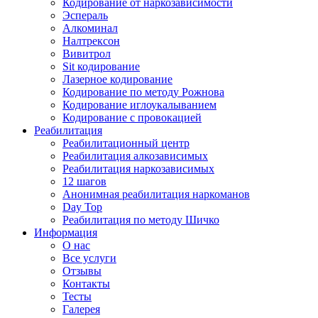
Кодирование от наркозависимости
Эспераль
Алкоминал
Налтрексон
Вивитрол
Sit кодирование
Лазерное кодирование
Кодирование по методу Рожнова
Кодирование иглоукалыванием
Кодирование с провокацией
Реабилитация
Реабилитационный центр
Реабилитация алкозависимых
Реабилитация наркозависимых
12 шагов
Анонимная реабилитация наркоманов
Day Top
Реабилитация по методу Шичко
Информация
О нас
Все услуги
Отзывы
Контакты
Тесты
Галерея