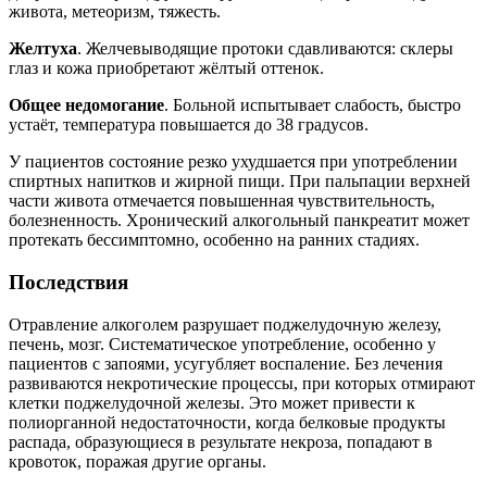
живота, метеоризм, тяжесть.
Желтуха
. Желчевыводящие протоки сдавливаются: склеры
глаз и кожа приобретают жёлтый оттенок.
Общее недомогание
. Больной испытывает слабость, быстро
устаёт, температура повышается до 38 градусов.
У пациентов состояние резко ухудшается при употреблении
спиртных напитков и жирной пищи. При пальпации верхней
части живота отмечается повышенная чувствительность,
болезненность. Хронический алкогольный панкреатит может
протекать бессимптомно, особенно на ранних стадиях.
Последствия
Отравление алкоголем разрушает поджелудочную железу,
печень, мозг. Систематическое употребление, особенно у
пациентов с запоями, усугубляет воспаление. Без лечения
развиваются некротические процессы, при которых отмирают
клетки поджелудочной железы. Это может привести к
полиорганной недостаточности, когда белковые продукты
распада, образующиеся в результате некроза, попадают в
кровоток, поражая другие органы.