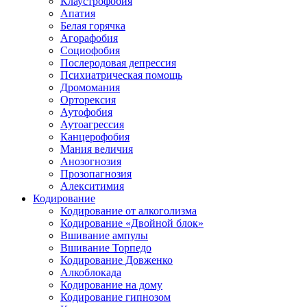
Клаустрофобия
Апатия
Белая горячка
Агорафобия
Социофобия
Послеродовая депрессия
Психиатрическая помощь
Дромомания
Орторексия
Аутофобия
Аутоагрессия
Канцерофобия
Мания величия
Анозогнозия
Прозопагнозия
Алекситимия
Кодирование
Кодирование от алкоголизма
Кодирование «Двойной блок»
Вшивание ампулы
Вшивание Торпедо
Кодирование Довженко
Алкоблокада
Кодирование на дому
Кодирование гипнозом