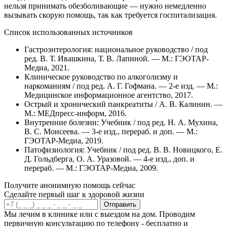
нельзя принимать обезболивающие — нужно немедленно
вызывать скорую помощь, так как требуется госпитализация.
Список использованных источников
Гастроэнтерология: национальное руководство / под
ред. В. Т. Ивашкина, Т. В. Лапиной. — М.: ГЭОТАР-
Медиа, 2021.
Клиническое руководство по алкоголизму и
наркоманиям / под ред. А. Г. Гофмана. — 2-е изд. — М.:
Медицинское информационное агентство, 2017.
Острый и хронический панкреатиты / А. В. Калинин. —
М.: МЕДпресс-информ, 2016.
Внутренние болезни: Учебник / под ред. Н. А. Мухина,
В. С. Моисеева. — 3-е изд., перераб. и доп. — М.:
ГЭОТАР-Медиа, 2019.
Патофизиология: Учебник / под ред. В. В. Новицкого, Е.
Д. Гольдберга, О. А. Уразовой. — 4-е изд., доп. и
перераб. — М.: ГЭОТАР-Медиа, 2009.
Получите анонимную помощь сейчас
Сделайте первый шаг к здоровой жизни
Отправить
Мы лечим в клинике или с выездом на дом. Проводим
первичную консультацию по телефону - бесплатно и