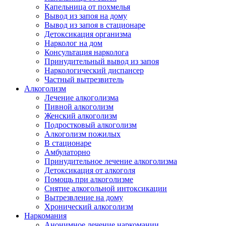
Капельница от похмелья
Вывод из запоя на дому
Вывод из запоя в стационаре
Детоксикация организма
Нарколог на дом
Консультация нарколога
Принудительный вывод из запоя
Наркологический диспансер
Частный вытрезвитель
Алкоголизм
Лечение алкоголизма
Пивной алкоголизм
Женский алкоголизм
Подростковый алкоголизм
Алкоголизм пожилых
В стационаре
Амбулаторно
Принудительное лечение алкоголизма
Детоксикация от алкоголя
Помощь при алкоголизме
Снятие алкогольной интоксикации
Вытрезвление на дому
Хронический алкоголизм
Наркомания
Анонимное лечение наркомании