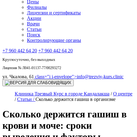
Цены
Филиалы
Лицензии и сертификаты
Акции
Врачи
Статьи
Поиск
Контролирующие органы
+7 960 442 64 20
+7 960 442 64 20
Круглосуточно, без выходных
Лицензия № Л041-01137-77/00293272
ул. Чкалова, 61
class="i i-envelope">
info@trezviy-kurs.clinic
Клиника Трезвый Курс в городе Кандалакша
/
О центре
/
Статьи /
Сколько держится гашиш в организме
Сколько держится гашиш в
крови и моче: сроки
выведения и факторы