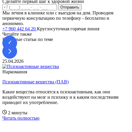
Сделайте первый шаг к здоровой жизни
Отправить
Мы лечим в клинике или с выездом на дом. Проводим
первичную консультацию по телефону - бесплатно и
анонимно.
+7 960 442 64 20
Круглосуточная горячая линия
Читайте также
Полезные статьи по теме
25.04.2026
0
Наркомания
Психоактивные вещества (ПАВ)
А
Какие вещества относятся к психоактивным, как они
К
воздействуют на мозг и психику и к каким последствиям
о
приводит их употребление.
з
2 минуты
Читать полностью
Ч
Имеются противопоказания, необходимо