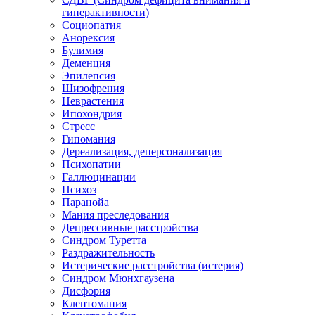
гиперактивности)
Социопатия
Анорексия
Булимия
Деменция
Эпилепсия
Шизофрения
Неврастения
Ипохондрия
Стресс
Гипомания
Дереализация, деперсонализация
Психопатии
Галлюцинации
Психоз
Паранойа
Мания преследования
Депрессивные расстройства
Синдром Туретта
Раздражительность
Истерические расстройства (истерия)
Синдром Мюнхгаузена
Дисфория
Клептомания