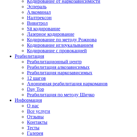
Кодирование от наркозависимости
Эспераль
Алкоминал
Налтрексон
Вивитрол
Sit кодирование
Лазерное кодирование
Кодирование по методу Рожнова
Кодирование иглоукалыванием
Кодирование с провокацией
Реабилитация
Реабилитационный центр
Реабилитация алкозависимых
Реабилитация наркозависимых
12 шагов
Анонимная реабилитация наркоманов
Day Top
Реабилитация по методу Шичко
Информация
О нас
Все услуги
Отзывы
Контакты
Тесты
Галерея