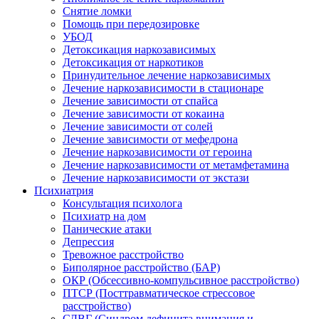
Снятие ломки
Помощь при передозировке
УБОД
Детоксикация наркозависимых
Детоксикация от наркотиков
Принудительное лечение наркозависимых
Лечение наркозависимости в стационаре
Лечение зависимости от спайса
Лечение зависимости от кокаина
Лечение зависимости от солей
Лечение зависимости от мефедрона
Лечение наркозависимости от героина
Лечение наркозависимости от метамфетамина
Лечение наркозависимости от экстази
Психиатрия
Консультация психолога
Психиатр на дом
Панические атаки
Депрессия
Тревожное расстройство
Биполярное расстройство (БАР)
ОКР (Обсессивно-компульсивное расстройство)
ПТСР (Посттравматическое стрессовое
расстройство)
СДВГ (Синдром дефицита внимания и