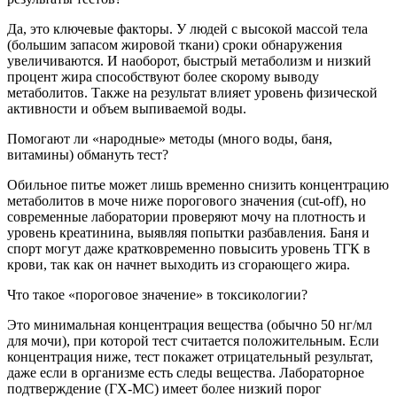
Да, это ключевые факторы. У людей с высокой массой тела
(большим запасом жировой ткани) сроки обнаружения
увеличиваются. И наоборот, быстрый метаболизм и низкий
процент жира способствуют более скорому выводу
метаболитов. Также на результат влияет уровень физической
активности и объем выпиваемой воды.
Помогают ли «народные» методы (много воды, баня,
витамины) обмануть тест?
Обильное питье может лишь временно снизить концентрацию
метаболитов в моче ниже порогового значения (cut-off), но
современные лаборатории проверяют мочу на плотность и
уровень креатинина, выявляя попытки разбавления. Баня и
спорт могут даже кратковременно повысить уровень ТГК в
крови, так как он начнет выходить из сгорающего жира.
Что такое «пороговое значение» в токсикологии?
Это минимальная концентрация вещества (обычно 50 нг/мл
для мочи), при которой тест считается положительным. Если
концентрация ниже, тест покажет отрицательный результат,
даже если в организме есть следы вещества. Лабораторное
подтверждение (ГХ-МС) имеет более низкий порог