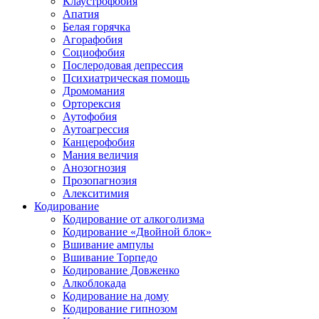
Клаустрофобия
Апатия
Белая горячка
Агорафобия
Социофобия
Послеродовая депрессия
Психиатрическая помощь
Дромомания
Орторексия
Аутофобия
Аутоагрессия
Канцерофобия
Мания величия
Анозогнозия
Прозопагнозия
Алекситимия
Кодирование
Кодирование от алкоголизма
Кодирование «Двойной блок»
Вшивание ампулы
Вшивание Торпедо
Кодирование Довженко
Алкоблокада
Кодирование на дому
Кодирование гипнозом