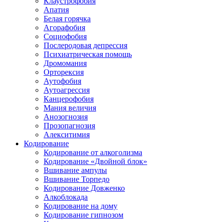
Клаустрофобия
Апатия
Белая горячка
Агорафобия
Социофобия
Послеродовая депрессия
Психиатрическая помощь
Дромомания
Орторексия
Аутофобия
Аутоагрессия
Канцерофобия
Мания величия
Анозогнозия
Прозопагнозия
Алекситимия
Кодирование
Кодирование от алкоголизма
Кодирование «Двойной блок»
Вшивание ампулы
Вшивание Торпедо
Кодирование Довженко
Алкоблокада
Кодирование на дому
Кодирование гипнозом