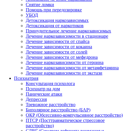
Снятие ломки
Помощь при передозировке
УБОД
Детоксикация наркозависимых
Детоксикация от наркотиков
Принудительное лечение наркозависимых
Лечение наркозависимости в стационаре
Лечение зависимости от спайса
Лечение зависимости от кокаина
Лечение зависимости от солей
Лечение зависимости от мефедрона
Лечение наркозависимости от героина
Лечение наркозависимости от метамфетамина
Лечение наркозависимости от экстази
Психиатрия
Консультация психолога
Психиатр на дом
Панические атаки
Депрессия
Тревожное расстройство
Биполярное расстройство (БАР)
ОКР (Обсессивно-компульсивное расстройство)
ПТСР (Посттравматическое стрессовое
расстройство)
СДВГ (Синдром дефицита внимания и