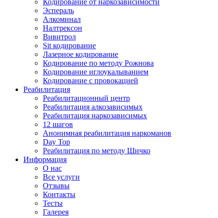
Кодирование от наркозависимости
Эспераль
Алкоминал
Налтрексон
Вивитрол
Sit кодирование
Лазерное кодирование
Кодирование по методу Рожнова
Кодирование иглоукалыванием
Кодирование с провокацией
Реабилитация
Реабилитационный центр
Реабилитация алкозависимых
Реабилитация наркозависимых
12 шагов
Анонимная реабилитация наркоманов
Day Top
Реабилитация по методу Шичко
Информация
О нас
Все услуги
Отзывы
Контакты
Тесты
Галерея