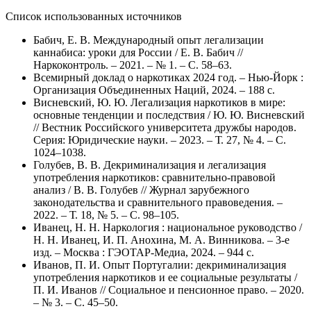
Список использованных источников
Бабич, Е. В. Международный опыт легализации
каннабиса: уроки для России / Е. В. Бабич //
Наркоконтроль. – 2021. – № 1. – С. 58–63.
Всемирный доклад о наркотиках 2024 год. – Нью-Йорк :
Организация Объединенных Наций, 2024. – 188 с.
Висневский, Ю. Ю. Легализация наркотиков в мире:
основные тенденции и последствия / Ю. Ю. Висневский
// Вестник Российского университета дружбы народов.
Серия: Юридические науки. – 2023. – Т. 27, № 4. – С.
1024–1038.
Голубев, В. В. Декриминализация и легализация
употребления наркотиков: сравнительно-правовой
анализ / В. В. Голубев // Журнал зарубежного
законодательства и сравнительного правоведения. –
2022. – Т. 18, № 5. – С. 98–105.
Иванец, Н. Н. Наркология : национальное руководство /
Н. Н. Иванец, И. П. Анохина, М. А. Винникова. – 3-е
изд. – Москва : ГЭОТАР-Медиа, 2024. – 944 с.
Иванов, П. И. Опыт Португалии: декриминализация
употребления наркотиков и ее социальные результаты /
П. И. Иванов // Социальное и пенсионное право. – 2020.
– № 3. – С. 45–50.