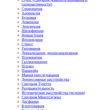
гиперактивности)
Социопатия
Анорексия
Булимия
Деменция
Эпилепсия
Шизофрения
Неврастения
Ипохондрия
Стресс
Гипомания
Дереализация, деперсонализация
Психопатии
Галлюцинации
Психоз
Паранойа
Мания преследования
Депрессивные расстройства
Синдром Туретта
Раздражительность
Истерические расстройства (истерия)
Синдром Мюнхгаузена
Дисфория
Клептомания