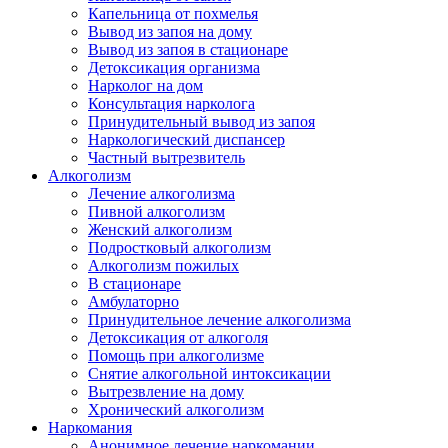
Капельница от похмелья
Вывод из запоя на дому
Вывод из запоя в стационаре
Детоксикация организма
Нарколог на дом
Консультация нарколога
Принудительный вывод из запоя
Наркологический диспансер
Частный вытрезвитель
Алкоголизм
Лечение алкоголизма
Пивной алкоголизм
Женский алкоголизм
Подростковый алкоголизм
Алкоголизм пожилых
В стационаре
Амбулаторно
Принудительное лечение алкоголизма
Детоксикация от алкоголя
Помощь при алкоголизме
Снятие алкогольной интоксикации
Вытрезвление на дому
Хронический алкоголизм
Наркомания
Анонимное лечение наркомании