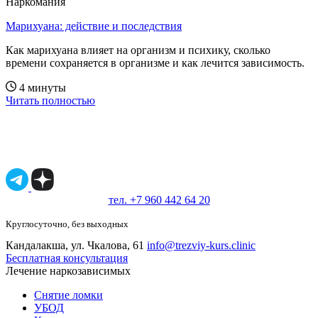
Наркомания
Марихуана: действие и последствия
К
Как марихуана влияет на организм и психику, сколько
К
времени сохраняется в организме и как лечится зависимость.
м
с
4 минуты
Читать полностью
Ч
Имеются противопоказания, необходимо
проконсультироваться со специалистом.
18+
тел. +7 960 442 64 20
Круглосуточно, без выходных
Кандалакша, ул. Чкалова, 61
info@trezviy-kurs.clinic
Бесплатная консультация
Лечение наркозависимых
Снятие ломки
УБОД