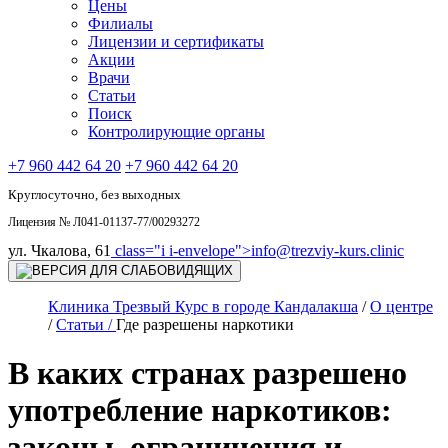
Цены
Филиалы
Лицензии и сертификаты
Акции
Врачи
Статьи
Поиск
Контролирующие органы
+7 960 442 64 20
+7 960 442 64 20
Круглосуточно, без выходных
Лицензия № Л041-01137-77/00293272
ул. Чкалова, 61
class="i i-envelope">
info@trezviy-kurs.clinic
Клиника Трезвый Курс в городе Кандалакша
/
О центре
/
Статьи /
Где разрешены наркотики
В каких странах разрешено
употребление наркотиков:
законы, ограничения и