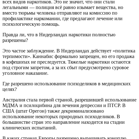
всех видов наркотиков. Это не значит, что они стали
легальными — полиция всё равно изымает вещества, но
вместо тюрьмы человека отправляют на комиссию по
профилактике наркомании, где предлагают лечение или
психологическую помощь.
Правда ли, что в Нидерландах наркотики полностью
разрешены?
Это частое заблуждение. В Нидерландах действует «политика
терпимости». Каннабис формально запрещен, но его продажа
в кофешопах не преследуется. Тяжелые наркотики остаются
под строгим запретом, а за их сбыт предусмотрено суровое
уголовное наказание.
Где разрешено использование психоделиков в медицинских
целях?
Австралия стала первой страной, разрешившей использование
МДМА и псилоцибина для лечения депрессии и ПТСР. В
США (штат Орегон) также декриминализовано
использование некоторых природных психоделиков. В
большинстве стран это направление находится на стадии
клинических испытаний.
В каких странах Европы разрешено выращивать коноплю