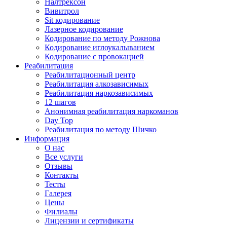
Налтрексон
Вивитрол
Sit кодирование
Лазерное кодирование
Кодирование по методу Рожнова
Кодирование иглоукалыванием
Кодирование с провокацией
Реабилитация
Реабилитационный центр
Реабилитация алкозависимых
Реабилитация наркозависимых
12 шагов
Анонимная реабилитация наркоманов
Day Top
Реабилитация по методу Шичко
Информация
О нас
Все услуги
Отзывы
Контакты
Тесты
Галерея
Цены
Филиалы
Лицензии и сертификаты