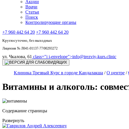
Акции
Врачи
Статьи
Поиск
Контролирующие органы
+7 960 442 64 20
+7 960 442 64 20
Круглосуточно, без выходных
Лицензия № Л041-01137-77/00293272
ул. Чкалова, 61
class="i i-envelope">
info@trezviy-kurs.clinic
Клиника Трезвый Курс в городе Кандалакша
/
О центре
/
Витамины и алкоголь: совмес
Содержание страницы
Развернуть