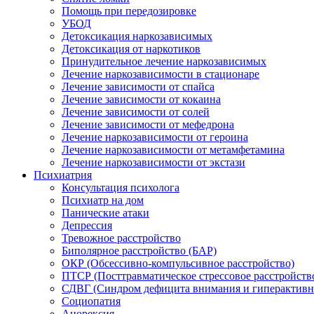
Помощь при передозировке
УБОД
Детоксикация наркозависимых
Детоксикация от наркотиков
Принудительное лечение наркозависимых
Лечение наркозависимости в стационаре
Лечение зависимости от спайса
Лечение зависимости от кокаина
Лечение зависимости от солей
Лечение зависимости от мефедрона
Лечение наркозависимости от героина
Лечение наркозависимости от метамфетамина
Лечение наркозависимости от экстази
Психиатрия
Консультация психолога
Психиатр на дом
Панические атаки
Депрессия
Тревожное расстройство
Биполярное расстройство (БАР)
ОКР (Обсессивно-компульсивное расстройство)
ПТСР (Посттравматическое стрессовое расстройств
СДВГ (Синдром дефицита внимания и гиперактивн
Социопатия
Анорексия