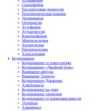
Агорафобия
Социофобия
Послеродовая депрессия
Психиатрическая помощь
Дромомания
Орторексия
Аутофобия
Аутоагрессия
Канцерофобия
Мания величия
Анозогнозия
Прозопагнозия
Алекситимия
Кодирование
Кодирование от алкоголизма
Кодирование «Двойной блок»
Вшивание ампулы
Вшивание Торпедо
Кодирование Довженко
Алкоблокада
Кодирование на дому
Кодирование гипнозом
Кодирование от наркозависимости
Эспераль
Алкоминал