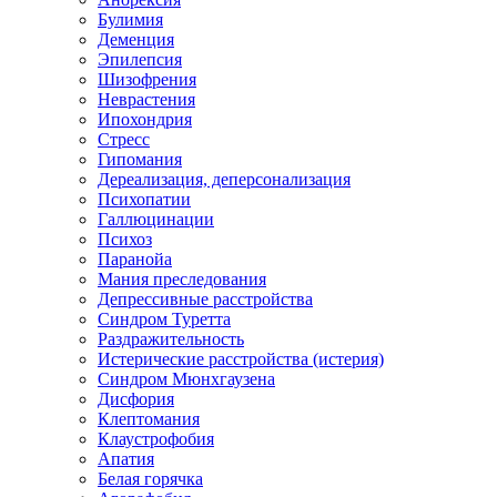
Булимия
Деменция
Эпилепсия
Шизофрения
Неврастения
Ипохондрия
Стресс
Гипомания
Дереализация, деперсонализация
Психопатии
Галлюцинации
Психоз
Паранойа
Мания преследования
Депрессивные расстройства
Синдром Туретта
Раздражительность
Истерические расстройства (истерия)
Синдром Мюнхгаузена
Дисфория
Клептомания
Клаустрофобия
Апатия
Белая горячка