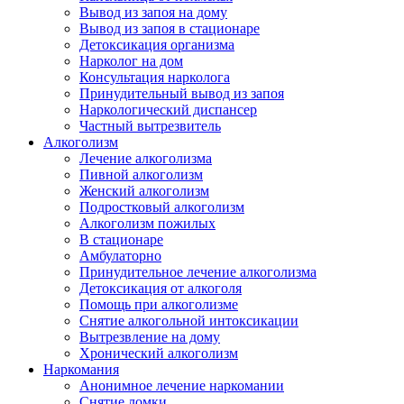
Вывод из запоя на дому
Вывод из запоя в стационаре
Детоксикация организма
Нарколог на дом
Консультация нарколога
Принудительный вывод из запоя
Наркологический диспансер
Частный вытрезвитель
Алкоголизм
Лечение алкоголизма
Пивной алкоголизм
Женский алкоголизм
Подростковый алкоголизм
Алкоголизм пожилых
В стационаре
Амбулаторно
Принудительное лечение алкоголизма
Детоксикация от алкоголя
Помощь при алкоголизме
Снятие алкогольной интоксикации
Вытрезвление на дому
Хронический алкоголизм
Наркомания
Анонимное лечение наркомании
Снятие ломки