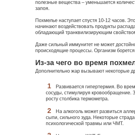
полезные вещества – уменьшается количест
запоя.
Похмелье наступает спустя 10-12 часов. Эт
начинают воздействовать продукты распада
обладающий транквилизирующим свойством.
Даже сильный иммунитет не может достойно
происходящие процессы. Организм борется 
Из-за чего во время похм
Дополнительно жар вызывают некоторые др
Развивается гипертермия. Во врем
сосуды, стимулируя кровообращение. За
росту столбика термометра.
На алкоголь может развиться алле
сыпи, сильного зуда. Некоторые страд
психологической травмы или ЧМТ.