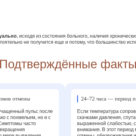
уально
, исходя из состояния больного, наличия хронически
тоятельно не получится еще и потому, что большинство ис
Подтверждённые факт
томов отмены
24–72 часа — период 
 учащенный пульс после
Если температура сопров
ко с похмельем, но и с
скачками давления, спут
 Симптомы часто
выраженной слабостью, с
рекращения
внимания. В этот период
по мере выведения
отмены, обезвоживания 