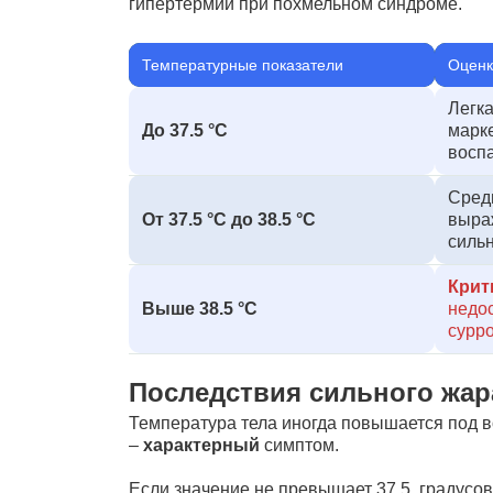
гипертермии при похмельном синдроме.
Температурные показатели
Оценк
Легк
До
37.5 °C
марке
воспа
Сред
От
37.5 °C
до
38.5 °C
выра
сильн
Крит
Выше
38.5 °C
недос
сурро
Последствия сильного жара
Температура тела иногда повышается под 
–
характерный
симптом.
Если значение не превышает 37,5, градусов