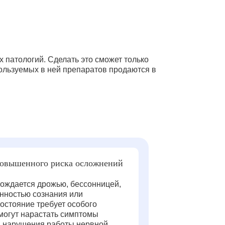
х патологий. Сделать это сможет только
пользуемых в ней препаратов продаются в
ы
повышенного риска осложнений
ождается дрожью, бессонницей,
анностью сознания или
остояние требует особого
 могут нарастать симптомы
и нарушения работы нервной