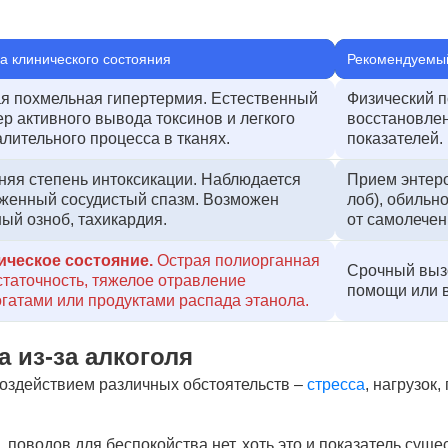
а клинического состояния
Рекомендуемый
ая похмельная гипертермия. Естественный
Физический п
р активного вывода токсинов и легкого
восстановлен
лительного процесса в тканях.
показателей.
няя степень интоксикации. Наблюдается
Прием энтер
женный сосудистый спазм. Возможен
лоб), обильн
ый озноб, тахикардия.
от самолечен
ическое состояние.
Острая полиорганная
Срочный выз
таточность, тяжелое отравление
помощи или в
гатами или продуктами распада этанола.
 из-за алкоголя
воздействием различных обстоятельств –
стресса
, нагрузок
, поводов для беспокойства нет, хоть это и показатель сущ