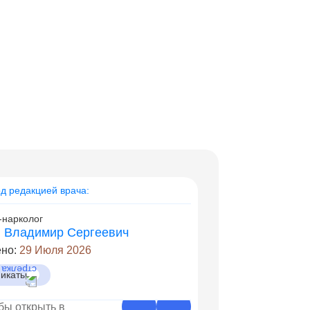
од редакцией врача:
-нарколог
 Владимир Сергеевич
ено:
29 Июля 2026
икаты
обы открыть в