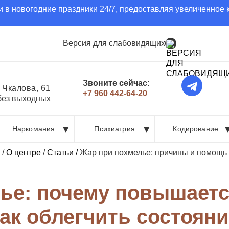
 в новогодние праздники 24/7, предоставляя увеличенное 
Версия для слабовидящих
Звоните сейчас:
. Чкалова, 61
+7 960 442-64-20
 без выходных
Наркомания
Психиатрия
Кодирование
/
О центре
/
Статьи /
Жар при похмелье: причины и помощь
ье: почему повышаетс
ак облегчить состоян