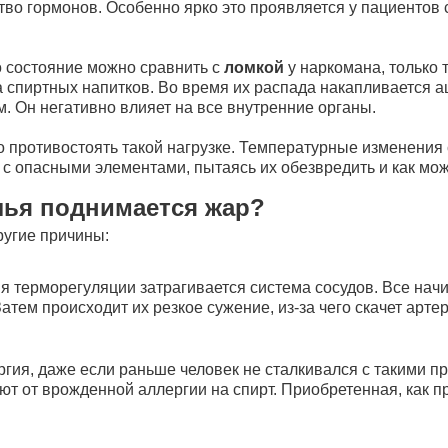
во гормонов. Особенно ярко это проявляется у пациентов 
о состояние можно сравнить с
ломкой
у наркомана, только 
 спиртных напитков. Во время их распада накапливается а
 Он негативно влияет на все внутренние органы.
 противостоять такой нагрузке. Температурные изменения
с опасными элементами, пытаясь их обезвредить и как мо
елья поднимается жар?
угие причины:
я терморегуляции затрагивается система сосудов. Все начи
тем происходит их резкое сужение, из-за чего скачет арте
ргия, даже если раньше человек не сталкивался с такими п
ают от врожденной аллергии на спирт. Приобретенная, как 