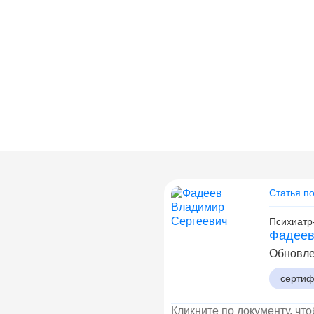
Статья п
Психиатр
Фадеев
Обновл
сертиф
Кликните по документу, чт