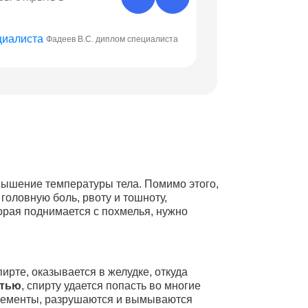
Фадеев В.С. диплом специалиста
диплом об окончании ордина
вышение температуры тела. Помимо этого,
головную боль, рвоту и тошноту,
торая поднимается с похмелья, нужно
ирте, оказывается в желудке, откуда
стью
, спирту удается попасть во многие
 элементы, разрушаются и вымываются