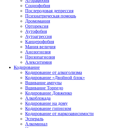
Агорафобия
Социофобия
Послеродовая депрессия
Психиатрическая помощь
Дромомания
Орторексия
Аутофобия
Аутоагрессия
Канцерофобия
Мания величия
Анозогнозия
Прозопагнозия
Алекситимия
Кодирование
Кодирование от алкоголизма
Кодирование «Двойной блок»
Вшивание ампулы
Вшивание Торпедо
Кодирование Довженко
Алкоблокада
Кодирование на дому
Кодирование гипнозом
Кодирование от наркозависимости
Эспераль
Алкоминал