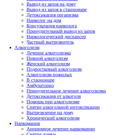
Вывод из запоя на дому
Вывод из запоя в стационаре
Детоксикация организма
Нарколог на дом
Консультация нарколога
Принудительный вывод из запоя
Наркологический диспансер
Частный вытрезвитель
Алкоголизм
Лечение алкоголизма
Пивной алкоголизм
Женский алкоголизм
Подростковый алкоголизм
Алкоголизм пожилых
В стационаре
Амбулаторно
Принудительное лечение алкоголизма
Детоксикация от алкоголя
Помощь при алкоголизме
Снятие алкогольной интоксикации
Вытрезвление на дому
Хронический алкоголизм
Наркомания
Анонимное лечение наркомании
Снятие ломки