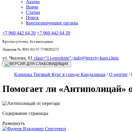
Акции
Врачи
Статьи
Поиск
Контролирующие органы
+7 960 442 64 20
+7 960 442 64 20
Круглосуточно, без выходных
Лицензия № Л041-01137-77/00293272
ул. Чкалова, 61
class="i i-envelope">
info@trezviy-kurs.clinic
Клиника Трезвый Курс в городе Кандалакша
/
О центре
/
Помогает ли «Антиполицай» о
Содержание страницы
Развернуть