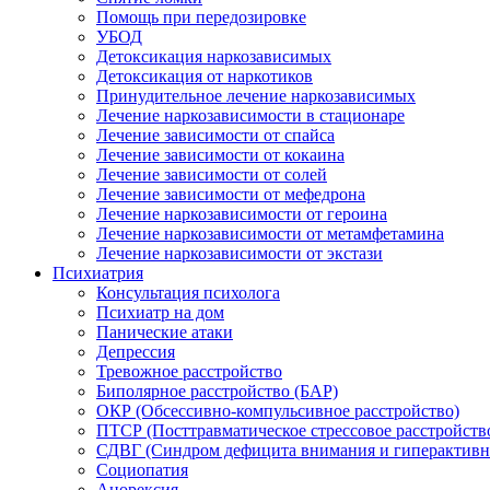
Помощь при передозировке
УБОД
Детоксикация наркозависимых
Детоксикация от наркотиков
Принудительное лечение наркозависимых
Лечение наркозависимости в стационаре
Лечение зависимости от спайса
Лечение зависимости от кокаина
Лечение зависимости от солей
Лечение зависимости от мефедрона
Лечение наркозависимости от героина
Лечение наркозависимости от метамфетамина
Лечение наркозависимости от экстази
Психиатрия
Консультация психолога
Психиатр на дом
Панические атаки
Депрессия
Тревожное расстройство
Биполярное расстройство (БАР)
ОКР (Обсессивно-компульсивное расстройство)
ПТСР (Посттравматическое стрессовое расстройств
СДВГ (Синдром дефицита внимания и гиперактивн
Социопатия
Анорексия