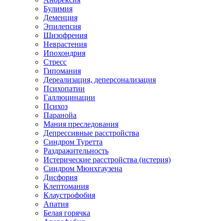
Булимия
Деменция
Эпилепсия
Шизофрения
Неврастения
Ипохондрия
Стресс
Гипомания
Дереализация, деперсонализация
Психопатии
Галлюцинации
Психоз
Паранойа
Мания преследования
Депрессивные расстройства
Синдром Туретта
Раздражительность
Истерические расстройства (истерия)
Синдром Мюнхгаузена
Дисфория
Клептомания
Клаустрофобия
Апатия
Белая горячка