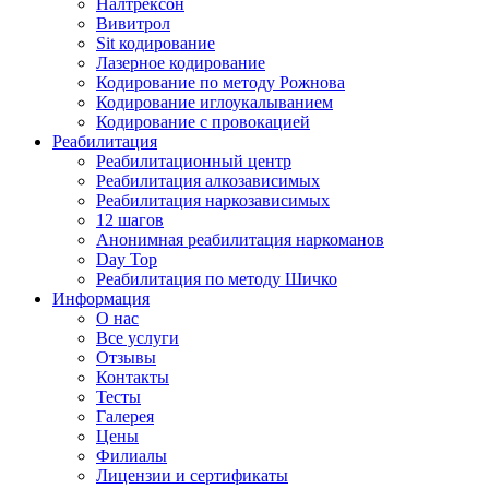
Налтрексон
Вивитрол
Sit кодирование
Лазерное кодирование
Кодирование по методу Рожнова
Кодирование иглоукалыванием
Кодирование с провокацией
Реабилитация
Реабилитационный центр
Реабилитация алкозависимых
Реабилитация наркозависимых
12 шагов
Анонимная реабилитация наркоманов
Day Top
Реабилитация по методу Шичко
Информация
О нас
Все услуги
Отзывы
Контакты
Тесты
Галерея
Цены
Филиалы
Лицензии и сертификаты