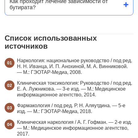
Как проходит лечение зависимости от
жесточайшая бессонница. Длительное
бутирата?
употребление ведет к деградации личности, потере
Лечение возможно только в условиях стационара.
памяти и органическому поражению головного
Оно включает интенсивную детоксикацию,
мозга.
применение антипсихотиков для купирования
психоза и нормализации сна. После
медикаментозного этапа обязательна длительная
Список использованных
реабилитация, так как тяга к веществу остается
источников
очень сильной на уровне нейрохимии.
Наркология: национальное руководство / под ред.
Н. Н. Иванца, И. П. Анохиной, М. А. Винниковой.
— М.: ГЭОТАР-Медиа, 2008.
Клиническая токсикология: Руководство / под ред.
Е. А. Лужникова. — 3-е изд. — М.: Медицинское
информационное агентство, 2014.
Фармакология / под ред. Р. Н. Аляутдина. — 5-е
изд. — М.: ГЭОТАР-Медиа, 2018.
Клиническая наркология / А. Г. Гофман. — 2-е изд.
— М.: Медицинское информационное агентство,
2017.