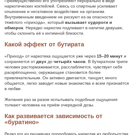
Преимущественно его употребляют перорально в виде
наркотических коктейлей. Смесь со спиртным усиливает
опьянение и негативное воздействие на организм.
Внутривенным введением не рискуют из-за опасности
тяжёлого «прихода», который
вызывает судороги и
обморок
. Нередко наркотик подливают в напитки девушке,
чтобы склонить её к интимной близости.
Какой эффект от бутирата
«Приход» от наркотика ощущается уже через
15–20 минут
и
сохраняется от
двух
до
четырёх часов
. В бутиратном трипе
человек растормаживается, расслабляется, чувствует себя
раскрёпощенно, окружающее становится более
привлекательным. Он активно двигается, танцует, много
общается, легко заводит новые знакомства и всем признаётся
в любви.
Желание раз за разом испытывать подобные ощущения
толкают человека на приём очередной дозы.
Как развивается зависимость от
«буратино»
Редко кто из решивших попробовать наркотик из любопытства,