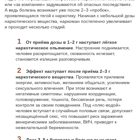
или «за компанию» задумываются об опасных последствиях.
А ведь болезнь возникает уже после 2–3 «пробок»,
проявляющаяся тягой к наркотику. Начиная с небольшой дозы
наркотического вещества, наркоман постепенно увеличивает
и проходит несколько стадий.
От приёма дозы в 1–2 г наступает лёгкое
наркотическое опьянение
. Настроение поднимается,
человек раскрепощается, скованность исчезает,
становится излишне разговорчивым.
Эффект наступает после приёма 2–3 г
наркотического вещества
. Проявляется приливом
энергии, активностью, желанием общаться, усилением
сексуального влечения. При этом возникают и
негативные симптомы: нарушение координации,
головокружение, тошнота, бессвязная речь, потеря
контроля за своим поведением. Под «пляс-водой»
человек вступает в случайные половые связи, допускает
незащищённый секс, что повышает риск заражения
венерическими заболеваниями, ВИЧ, приводит к
нежелательной беременности.
Доза 3–5 г бутирата и больше вызывает