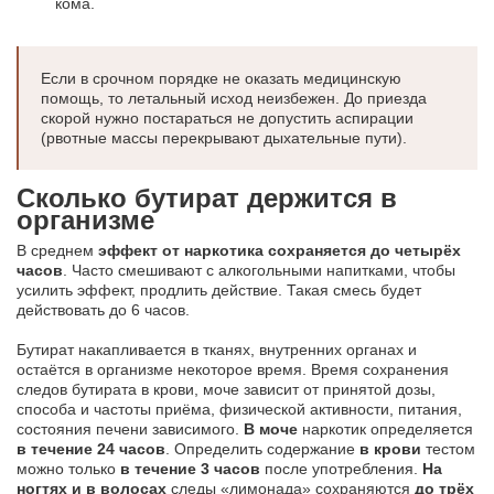
кома.
Если в срочном порядке не оказать медицинскую
помощь, то летальный исход неизбежен. До приезда
скорой нужно постараться не допустить аспирации
(рвотные массы перекрывают дыхательные пути).
Сколько бутират держится в
организме
В среднем
эффект от наркотика сохраняется до четырёх
часов
. Часто смешивают с алкогольными напитками, чтобы
усилить эффект, продлить действие. Такая смесь будет
действовать до 6 часов.
Бутират накапливается в тканях, внутренних органах и
остаётся в организме некоторое время. Время сохранения
следов бутирата в крови, моче зависит от принятой дозы,
способа и частоты приёма, физической активности, питания,
состояния печени зависимого.
В моче
наркотик определяется
в течение 24 часов
. Определить содержание
в крови
тестом
можно только
в течение 3 часов
после употребления.
На
ногтях и в волосах
следы «лимонада» сохраняются
до трёх