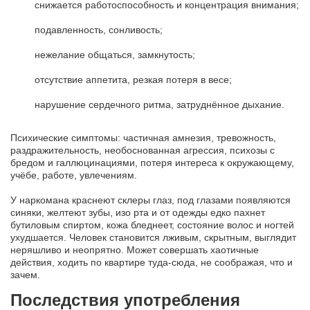
снижается работоспособность и концентрация внимания;
подавленность, сонливость;
нежелание общаться, замкнутость;
отсутствие аппетита, резкая потеря в весе;
нарушение сердечного ритма, затруднённое дыхание.
Психические симптомы: частичная амнезия, тревожность,
раздражительность, необоснованная агрессия, психозы с
бредом и галлюцинациями, потеря интереса к окружающему,
учёбе, работе, увлечениям.
У наркомана краснеют склеры глаз, под глазами появляются
синяки, желтеют зубы, изо рта и от одежды едко пахнет
бутиловым спиртом, кожа бледнеет, состояние волос и ногтей
ухудшается. Человек становится лживым, скрытным, выглядит
неряшливо и неопрятно. Может совершать хаотичные
действия, ходить по квартире туда-сюда, не соображая, что и
зачем.
Последствия употребления