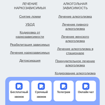
ЛЕЧЕНИЕ
АЛКОГОЛЬНАЯ
НАРКОЗАВИСИМЫХ
ЗАВИСИМОСТЬ
Снятие ломки
Лечение алкоголизма
УБОД
Лечение пивного
алкоголизма
Кодировка от
наркозависимости
Лечение женского
алкоголизма
Реабилитация зависимых
Лечение алкоголизма в
Лечение наркозависимых
стационаре
Детоксикация
Принудительное лечение
алкоголизма
Кодирование алкоголизма
НАРКОЛОГИЧЕСКАЯ
ПОЛЕЗНЫЕ ССЫЛКИ
ПОМОЩЬ
Бесплатный
Срочный
Телеграм
Онлайн чат
Наркологическая клиника
Все услуги
звонок
звонок
Капельница от запоя
Политика
конфиденциальности