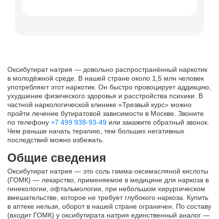
Диплом о
Оксибутират натрия — довольно распространённый наркотик
в молодёжной среде. В нашей стране около 1,5 млн человек
употребляют этот наркотик. Он быстро провоцирует аддикцию,
ухудшение физического здоровья и расстройства психики. В
частной наркологической клинике «Трезвый курс» можно
пройти лечение бутиратовой зависимости в Москве. Звоните
по телефону
+7 499 938-93-49
или закажите обратный звонок.
Чем раньше начать терапию, тем больших негативных
последствий можно избежать.
Общие сведения
Оксибутират натрия — это соль гамма-оксимасляной кислоты
(ГОМК) — лекарство, применяемое в медицине для наркоза в
гинекологии, офтальмологии, при небольшом хирургическом
вмешательстве, которое не требует глубокого наркоза. Купить
в аптеке нельзя, оборот в нашей стране ограничен. По составу
(входит ГОМК) у оксибутирата натрия единственный аналог —