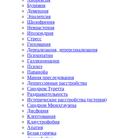
Булимия
Деменция
Эпилепсия
Шизофрения
Неврастения
Ипохондрия
Стресс
Гипомания
Дереализация, деперсонализация
Психопатии
Галлюцинации
Психоз
Паранойа
Мания преследования
Депрессивные расстройства
Синдром Туретта
Раздражительность
Истерические расстройства (истерия)
Синдром Мюнхгаузена
Дисфория
Клептомания
Клаустрофобия
Апатия
Белая горячка