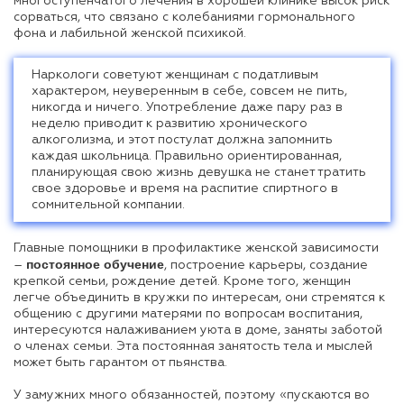
многоступенчатого лечения в хорошей клинике высок риск
сорваться, что связано с колебаниями гормонального
фона и лабильной женской психикой.
Наркологи советуют женщинам с податливым
характером, неуверенным в себе, совсем не пить,
никогда и ничего. Употребление даже пару раз в
неделю приводит к развитию хронического
алкоголизма, и этот постулат должна запомнить
каждая школьница. Правильно ориентированная,
планирующая свою жизнь девушка не станет тратить
свое здоровье и время на распитие спиртного в
сомнительной компании.
Главные помощники в профилактике женской зависимости
постоянное обучение
–
, построение карьеры, создание
крепкой семьи, рождение детей. Кроме того, женщин
легче объединить в кружки по интересам, они стремятся к
общению с другими матерями по вопросам воспитания,
интересуются налаживанием уюта в доме, заняты заботой
о членах семьи. Эта постоянная занятость тела и мыслей
может быть гарантом от пьянства.
У замужних много обязанностей, поэтому «пускаются во