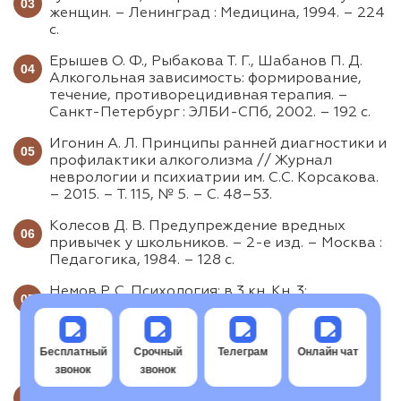
женщин. – Ленинград : Медицина, 1994. – 224
с.
Ерышев О. Ф., Рыбакова Т. Г., Шабанов П. Д.
Алкогольная зависимость: формирование,
течение, противорецидивная терапия. –
Санкт-Петербург : ЭЛБИ-СПб, 2002. – 192 с.
Игонин А. Л. Принципы ранней диагностики и
профилактики алкоголизма // Журнал
неврологии и психиатрии им. С.С. Корсакова.
– 2015. – Т. 115, № 5. – С. 48–53.
Колесов Д. В. Предупреждение вредных
привычек у школьников. – 2-е изд. – Москва :
Педагогика, 1984. – 128 с.
Немов Р. С. Психология: в 3 кн. Кн. 3:
Психодиагностика. Введение в научное
психологическое исследование с элементами
математической статистики. – Москва :
Бесплатный
Срочный
Телеграм
Онлайн чат
ВЛАДОС, 2010. – 640 с.
звонок
звонок
Огурцов А. П. Проблемы формирования