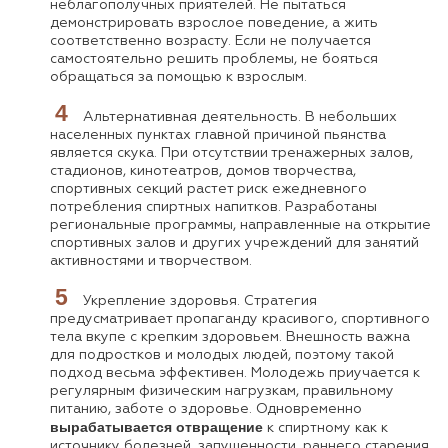
неблагополучных приятелей. Не пытаться
демонстрировать взрослое поведение, а жить
соответственно возрасту. Если не получается
самостоятельно решить проблемы, не бояться
обращаться за помощью к взрослым.
Альтернативная деятельность. В небольших
населенных пунктах главной причиной пьянства
является скука. При отсутствии тренажерных залов,
стадионов, кинотеатров, домов творчества,
спортивных секций растет риск ежедневного
потребления спиртных напитков. Разработаны
региональные программы, направленные на открытие
спортивных залов и других учреждений для занятий
активностями и творчеством.
Укрепление здоровья. Стратегия
предусматривает пропаганду красивого, спортивного
тела вкупе с крепким здоровьем. Внешность важна
для подростков и молодых людей, поэтому такой
подход весьма эффективен. Молодежь приучается к
регулярным физическим нагрузкам, правильному
питанию, заботе о здоровье. Одновременно
вырабатывается отвращение
к спиртному как к
источнику болезней, запущенности, раннего старения.