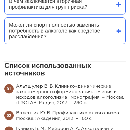
В чем заключается вторичная
уменьшением затрат государства на лечение
профилактика для групп риска?
заболеваний, вызванных алкоголем. Это
Вторичная профилактика направлена на людей,
фундаментальный фактор демографической и
у которых уже проявляются признаки
экономической стабильности.
злоупотребления. Она включает раннюю
Может ли спорт полностью заменить
диагностику, психологическое консультирование
потребность в алкоголе как средстве
и коррекцию среды общения, чтобы не
расслабления?
допустить перехода вредной привычки в стадию
Физическая активность способствует выработке
клинической зависимости.
естественных эндорфинов («гормонов
радости»). Регулярные тренировки не только
укрепляют тело, но и стабилизируют
эмоциональный фон, помогая справляться со
Список использованных
стрессом без химических стимуляторов, что
источников
является основой психологической
профилактики.
Альтшулер В. Б. Клинико-динамические
закономерности формирования, течения и
исходов алкоголизма : монография. – Москва
: ГЭОТАР-Медиа, 2017. – 280 с.
Валентик Ю. В. Профилактика алкоголизма. –
Москва : Академия, 2012. – 160 с.
Гузиков Б. М., Мейроян А. А. Алкоголизм у