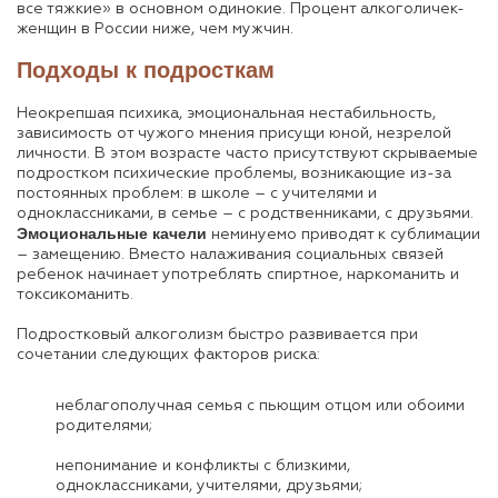
все тяжкие» в основном одинокие. Процент алкоголичек-
женщин в России ниже, чем мужчин.
Подходы к подросткам
Неокрепшая психика, эмоциональная нестабильность,
зависимость от чужого мнения присущи юной, незрелой
личности. В этом возрасте часто присутствуют скрываемые
подростком психические проблемы, возникающие из-за
постоянных проблем: в школе – с учителями и
одноклассниками, в семье – с родственниками, с друзьями.
Эмоциональные качели
неминуемо приводят к сублимации
– замещению. Вместо налаживания социальных связей
ребенок начинает употреблять спиртное, наркоманить и
токсикоманить.
Подростковый алкоголизм быстро развивается при
сочетании следующих факторов риска:
неблагополучная семья с пьющим отцом или обоими
родителями;
непонимание и конфликты с близкими,
одноклассниками, учителями, друзьями;